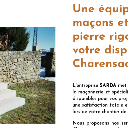
Une équip
maçons et
pierre rig
votre disp
Charensa
L’entreprise
SARDA
met à
la maçonnerie et spéciali
disponibles pour vos pro
une satisfaction totale 
lors de votre chantier de 
Nous proposons nos se