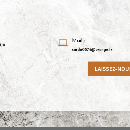
Mail :

AUX
sarda0574@orange.fr
LAISSEZ-NOU