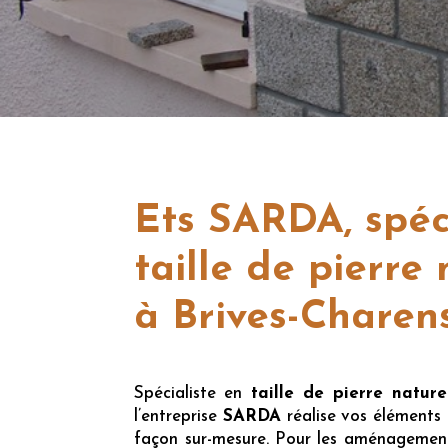
Ets SARDA, spéc
taille de pierre 
à Brives-Charen
Spécialiste en
taille de pierre nature
l’entreprise
SARDA
réalise vos éléments i
façon sur-mesure. Pour les aménagements 